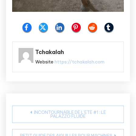
Tchakalah
Website
https://tchakalah.com
Navigation
INCONTOURNABLE DE L’ETE #1 : LE
PALAZZO FLUIDE
de
l’article
PETIT GUIDE DES AIGUILLES POUR MACHINES