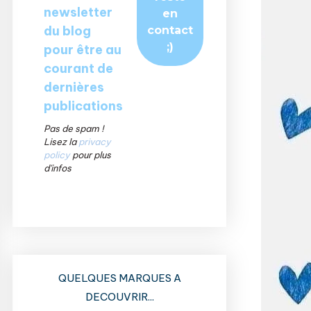
newsletter
du blog
pour être au
courant de
dernières
publications
Pas de spam !
Lisez la
privacy
policy
pour plus
d'infos
QUELQUES MARQUES A
DECOUVRIR...