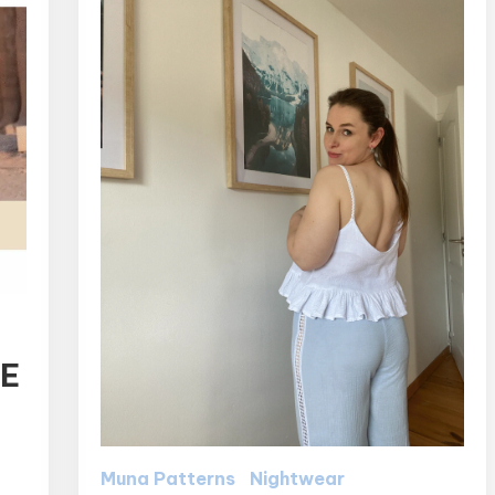
UE
Muna Patterns
Nightwear