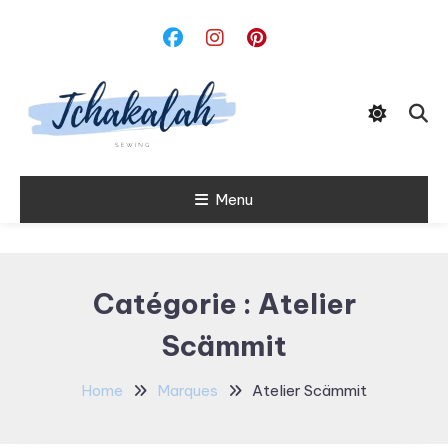
Skip
To
Content
Menu
Tchakalah
Catégorie :
Atelier
Scämmit
Home
Marques
Atelier Scämmit