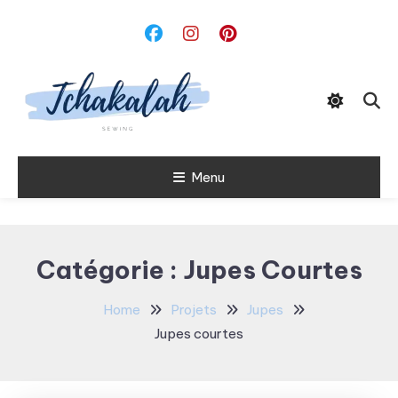
Skip
To
Content
Menu
Tchakalah
Catégorie :
Jupes Courtes
Home
Projets
Jupes
Jupes courtes