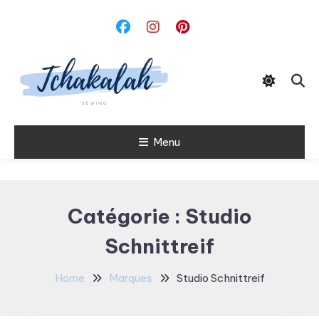
Skip
To
Content
Menu
Tchakalah
Catégorie :
Studio
Schnittreif
Home
Marques
Studio Schnittreif