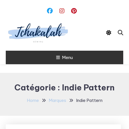
Skip
To
Content
Menu
Tchakalah
Catégorie :
Indie Pattern
Home
Marques
Indie Pattern