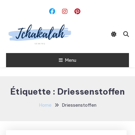
Skip
To
Content
Menu
Tchakalah
Étiquette :
Driessenstoffen
Home
Driessenstoffen