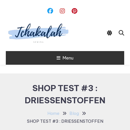
Skip
To
Content
Menu
Tchakalah
SHOP TEST #3 :
DRIESSENSTOFFEN
Home
Blog
SHOP TEST #3 : DRIESSENSTOFFEN