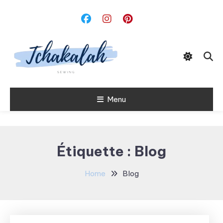
Skip
To
Content
Menu
Tchakalah
Étiquette :
Blog
Home
Blog