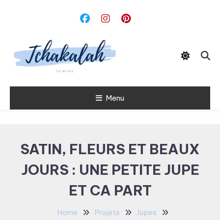
Skip
To
Content
Menu
Tchakalah
SATIN, FLEURS ET BEAUX
JOURS : UNE PETITE JUPE
ET CA PART
Home
Projets
Jupes