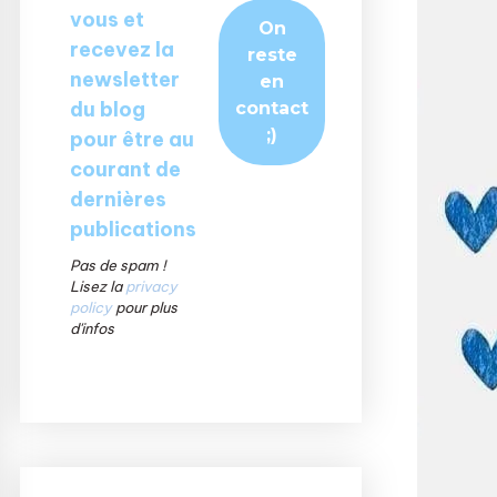
vous et
recevez la
newsletter
du blog
pour être au
courant de
dernières
publications
Pas de spam !
Lisez la
privacy
policy
pour plus
d'infos