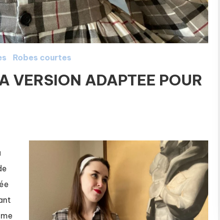
es
Robes courtes
LA VERSION ADAPTEE POUR
a
de
sée
ant
l me