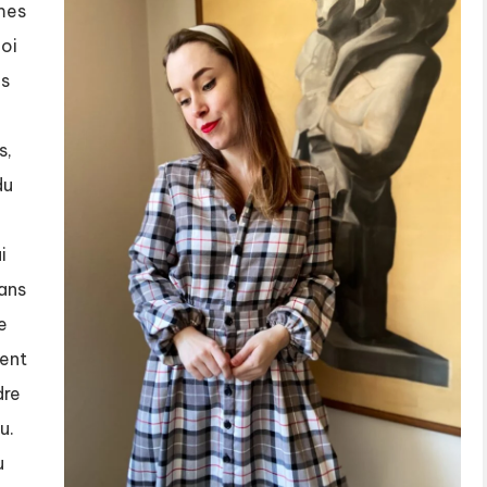
 mes
uoi
us
s,
du
i
ans
e
ment
dre
u.
u