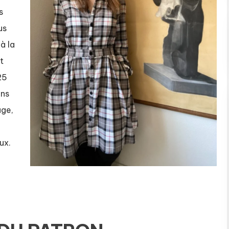
s
us
à la
t
25
ans
age,
aux.