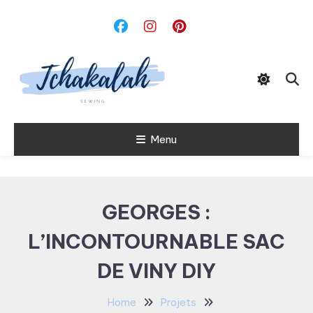
Skip
To
Content
Menu
Tchakalah
GEORGES :
L’INCONTOURNABLE SAC
DE VINY DIY
Home
Projets