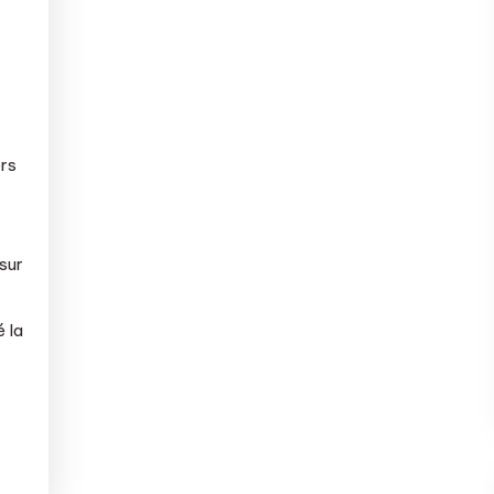
ers
sur
é la