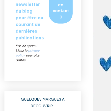
newsletter
du blog
pour être au
courant de
dernières
publications
Pas de spam !
Lisez la
privacy
policy
pour plus
d'infos
QUELQUES MARQUES A
DECOUVRIR...