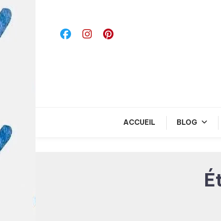
Skip
To
Content
ACCUEIL
BLOG
É