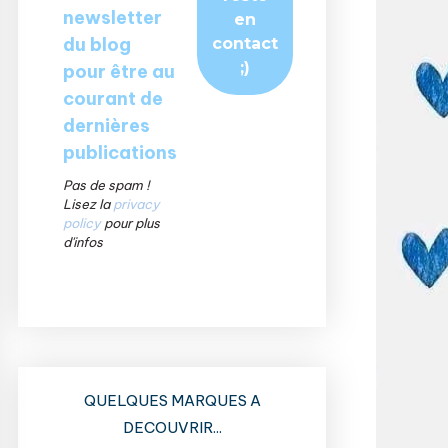
newsletter
du blog
pour être au
courant de
dernières
publications
Pas de spam !
Lisez la
privacy
policy
pour plus
d'infos
QUELQUES MARQUES A
DECOUVRIR...