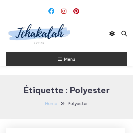
Skip
To
Content
Menu
Tchakalah
Étiquette :
Polyester
Home
Polyester