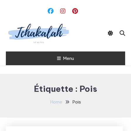
Skip
To
Content
Menu
Tchakalah
Étiquette :
Pois
Home
Pois