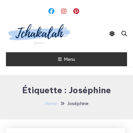
Skip
To
Content
Menu
Tchakalah
Étiquette :
Joséphine
Home
Joséphine