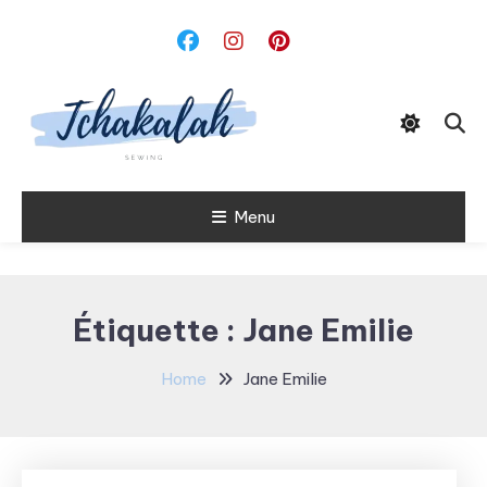
Skip
To
Content
Menu
Tchakalah
Étiquette :
Jane Emilie
Home
Jane Emilie