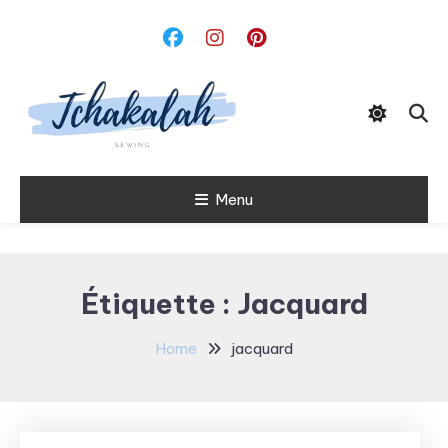
Skip
To
Content
Menu
Tchakalah
Étiquette :
Jacquard
Home
jacquard