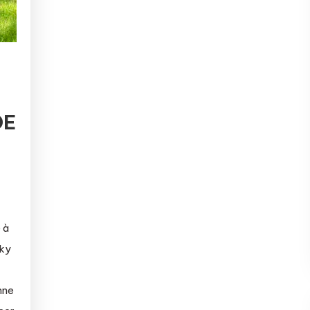
DE
 à
nky
nne