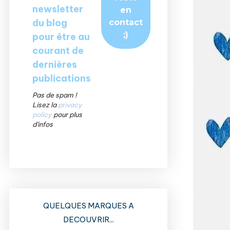
newsletter
du blog
pour être au
courant de
dernières
publications
Pas de spam !
Lisez la
privacy
policy
pour plus
d'infos
QUELQUES MARQUES A
DECOUVRIR...