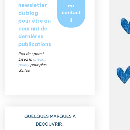
newsletter
du blog
pour être au
courant de
dernières
publications
Pas de spam !
Lisez la
privacy
policy
pour plus
d'infos
QUELQUES MARQUES A
DECOUVRIR...