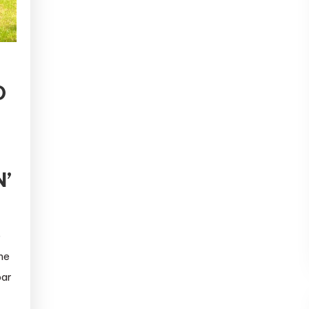
D
’
e
me
par