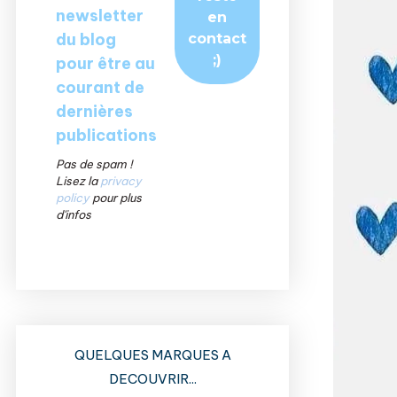
newsletter
du blog
pour être au
courant de
dernières
publications
Pas de spam !
Lisez la
privacy
policy
pour plus
d'infos
QUELQUES MARQUES A
DECOUVRIR...