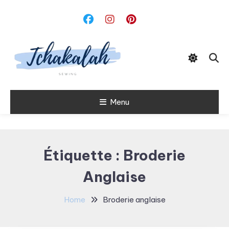
Skip
To
Content
Menu
Tchakalah
Étiquette :
Broderie
Anglaise
Home
Broderie anglaise