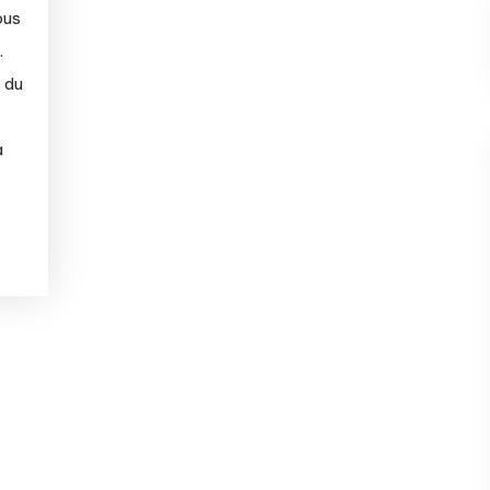
ous
.
e du
a