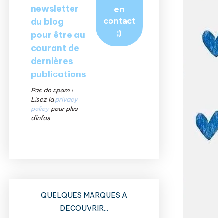
newsletter
du blog
pour être au
courant de
dernières
publications
Pas de spam !
Lisez la
privacy
policy
pour plus
d'infos
QUELQUES MARQUES A
DECOUVRIR...