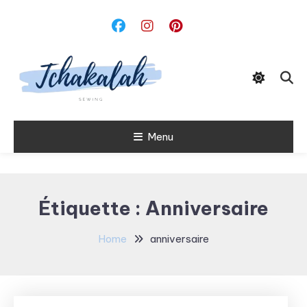
Skip
To
Content
Menu
Tchakalah
Étiquette :
Anniversaire
Home
anniversaire