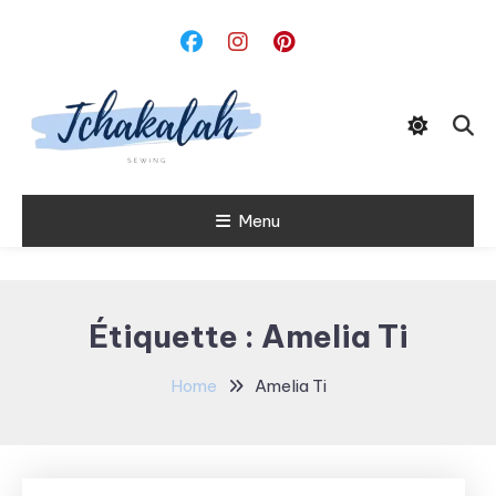
Skip
To
Content
Menu
Tchakalah
Étiquette :
Amelia Ti
Home
Amelia Ti